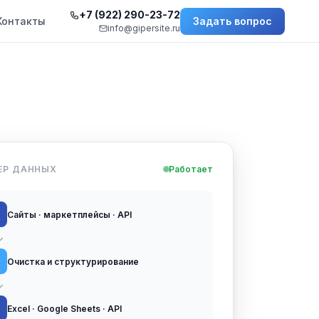
+7 (922) 290-23-72
Контакты
Задать вопрос
info@gipersite.ru
ЕР ДАННЫХ
Работает
Сайты · маркетплейсы · API
↓
Очистка и структурирование
↓
Excel · Google Sheets · API