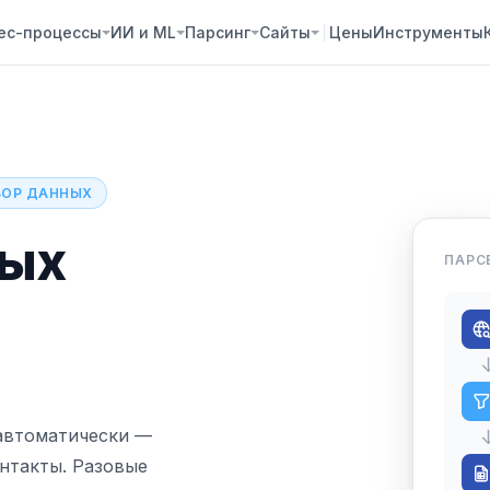
ес-процессы
ИИ и ML
Парсинг
Сайты
Цены
Инструменты
СБОР ДАННЫХ
ных
ПАРС
автоматически —
онтакты. Разовые