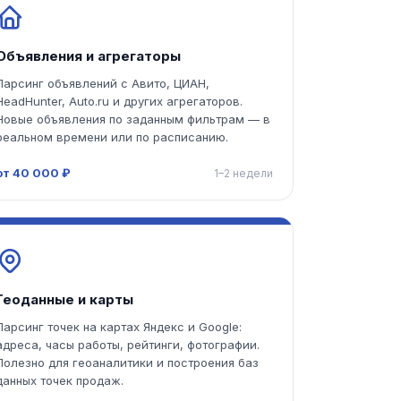
Объявления и агрегаторы
Парсинг объявлений с Авито, ЦИАН,
HeadHunter, Auto.ru и других агрегаторов.
Новые объявления по заданным фильтрам — в
реальном времени или по расписанию.
от 40 000 ₽
1–2 недели
Геоданные и карты
Парсинг точек на картах Яндекс и Google:
адреса, часы работы, рейтинги, фотографии.
Полезно для геоаналитики и построения баз
данных точек продаж.