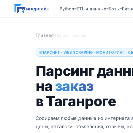
Гиперсайт
Python
ETL и данные
Боты
Бизн
Главная
›
Парсинг данных
ПАРСИНГ · WEB SCRAPING · МОНИТОРИНГ · 
Парсинг дан
на
заказ
в Таганроге
Собираем любые данные из интернета 
цены, каталоги, объявления, отзывы, к