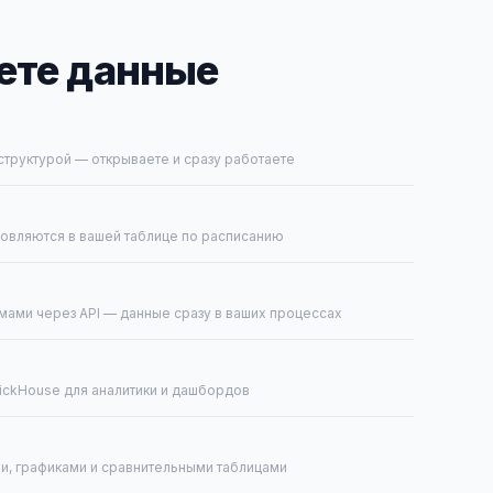
ете данные
структурой — открываете и сразу работаете
овляются в вашей таблице по расписанию
мами через API — данные сразу в ваших процессах
lickHouse для аналитики и дашбордов
и, графиками и сравнительными таблицами