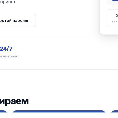
оринга.
остой парсинг
сбо
24/7
мониторинг
бираем