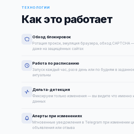
ТЕХНОЛОГИИ
Как это работает
Обход блокировок
Ротация прокси, эмуляция браузера, обход CAPTCHA —
даже на защищённых сайтах
Работа по расписанию
Запуск каждый час, раз в день или по будням в заданн
актуальны
Дельта-детекция
Фиксируем только изменения — вы видите что именно и
данных
Алерты при изменениях
Мгновенные уведомления в Telegram при изменении ц
объявления или отзыва