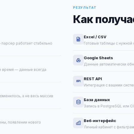
РЕЗУЛЬТАТ
Как получа
Excel / CSV
 парсер работает стабильно
Готовые таблицы с нужной 
Google Sheets
Данные автоматически обн
ое время — данные всегда
REST API
Интеграция с вашими систе
зменилось, а не весь массив
База данных
Запись в PostgreSQL или C
Веб-интерфейс
ены, появлении нового
Личный кабинет с фильтрам