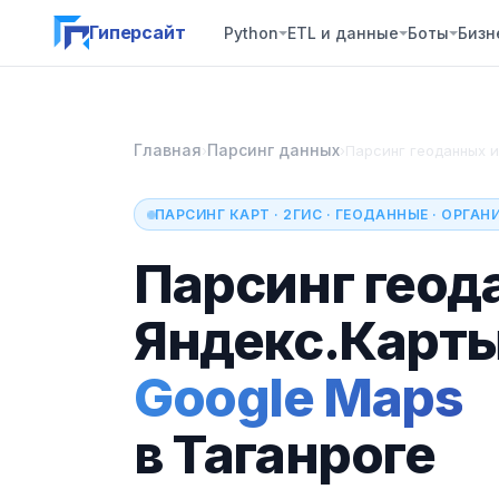
Гиперсайт
Python
ETL и данные
Боты
Бизн
Главная
Парсинг данных
›
›
Парсинг геоданных и
ПАРСИНГ КАРТ · 2ГИС · ГЕОДАННЫЕ · ОРГА
Парсинг геод
Яндекс.Карт
Google Maps
в Таганроге