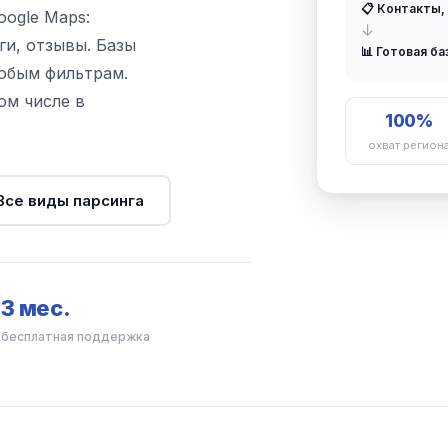
📋 Контакты,
oogle Maps:
↓
ги, отзывы. Базы
📊 Готовая ба
любым фильтрам.
ом числе в
100%
охват регион
Все виды парсинга
3 мес.
х
бесплатная поддержка