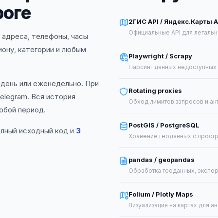
роге
2ГИС API / Яндекс.Карты A
Официальные API для легаль
: адреса, телефоны, часы
гиону, категории и любым
Playwright / Scrapy
Парсинг данных недоступных 
 день или еженедельно. При
Rotating proxies
elegram. Вся история
Обход лимитов запросов и ан
юбой период.
PostGIS / PostgreSQL
олный исходный код и
3
Хранение геоданных с прост
pandas / geopandas
Обработка геоданных, экспор
Folium / Plotly Maps
Визуализация на картах для ан