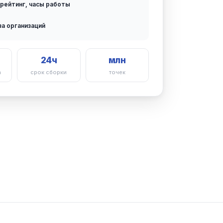
 рейтинг, часы работы
за организаций
24ч
млн
а
срок сборки
точек