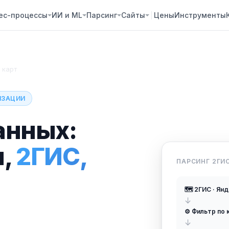
ес-процессы
ИИ и ML
Парсинг
Сайты
Цены
Инструменты
 карт
НИЗАЦИИ
анных:
ы,
2ГИС,
ПАРСИНГ 2ГИ
🗺️ 2ГИС · Ян
↓
⚙️ Фильтр по 
↓