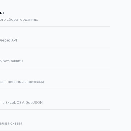
PI
ного сбора геоданных
через API
тибот-защиты
ранственными индексами
т в Excel, CSV, GeoJSON
ализа охвата