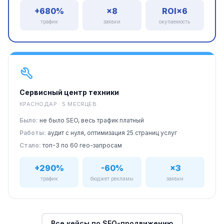
+680%
×8
ROI×6
трафик
заявки
окупаемость
Сервисный центр техники
КРАСНОДАР · 5 МЕСЯЦЕВ
Было:
не было SEO, весь трафик платный
Работы:
аудит с нуля, оптимизация 25 страниц услуг
Стало:
топ-3 по 60 гео-запросам
+290%
-60%
×3
трафик
бюджет рекламы
заявки
Все кейсы по SEO-продвижению