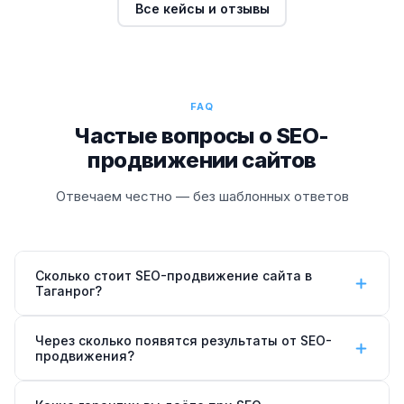
Все кейсы и отзывы
FAQ
Частые вопросы о SEO-
продвижении сайтов
Отвечаем честно — без шаблонных ответов
Сколько стоит SEO-продвижение сайта в
Таганрог?
Стоимость SEO-продвижения сайта —
от 15 000 ₽/
Через сколько появятся результаты от SEO-
мес
(тариф «Старт»). Тариф «Бизнес» — 35 000 ₽/
продвижения?
мес, «Лидер» — 60 000 ₽/мес. Точная цена зависит
Первые улучшения позиций заметны через
1–2
от тематики, региона и конкурентности ниши.